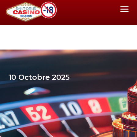
10 Octobre 2025