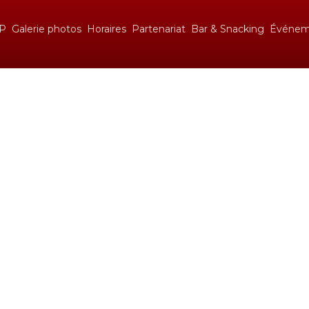
IP
Galerie photos
Horaires
Partenariat
Bar & Snacking
Événem
5