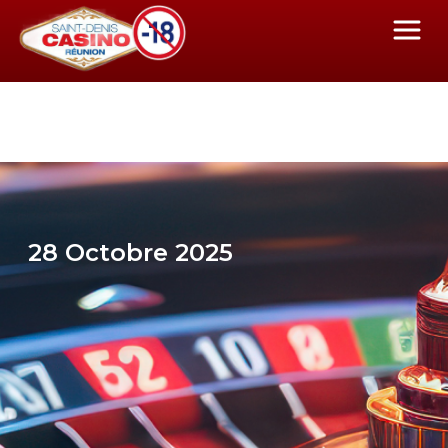
28 Octobre 2025